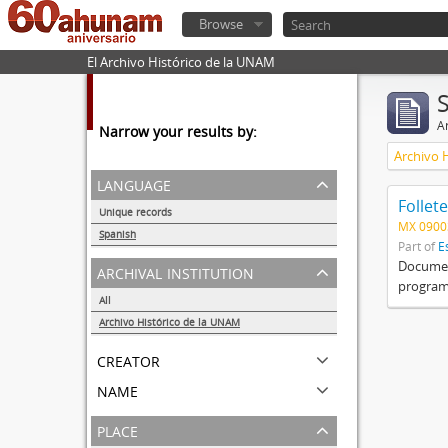
Browse
El Archivo Histórico de la UNAM
Ar
Narrow your results by:
Archivo 
language
Follete
Unique records
MX 0900
1
Spanish
Part of
E
1
Document
archival institution
programa
All
Archivo Histórico de la UNAM
1
creator
name
place