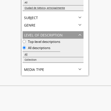
All
Ciudad de México, principalmente
1
subject
genre
level of description
Top-level descriptions
All descriptions
All
Collection
1
media type