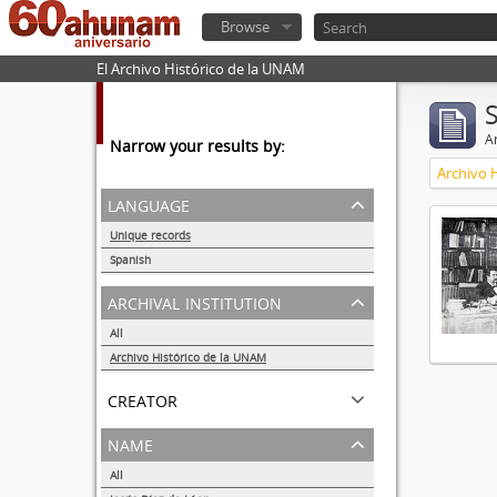
Browse
El Archivo Histórico de la UNAM
Ar
Narrow your results by:
Archivo 
language
Unique records
1
Spanish
1
archival institution
All
Archivo Histórico de la UNAM
1
creator
name
All