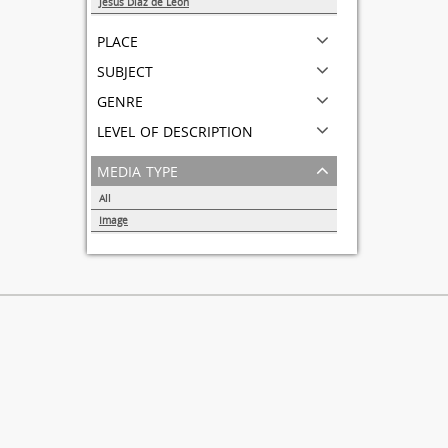
Jesús Díaz de Léon
1
place
subject
genre
level of description
media type
All
Image
1