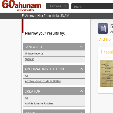
Browse
El Archivo Histórico de la UNAM
Ar
Narrow your results by:
Archivo 
language
1 resul
Unique records
1
Spanish
1
archival institution
All
Archivo Histórico de la UNAM
1
creator
All
Andrés Iduarte Foucher
1
name