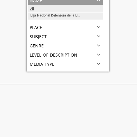
All
Liga Nacional Defensora de la Libertad Religiosa
1
place
subject
genre
level of description
media type