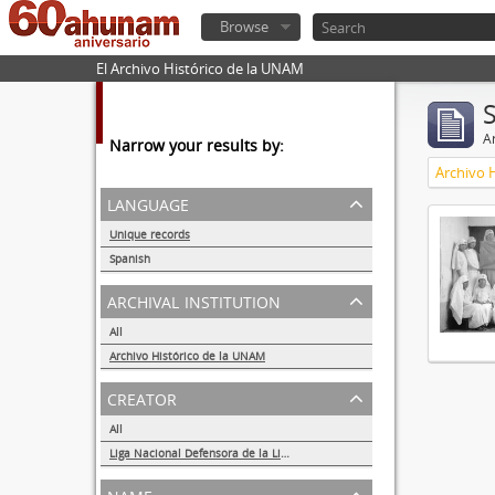
Browse
El Archivo Histórico de la UNAM
Ar
Narrow your results by:
Archivo 
language
Unique records
1
Spanish
1
archival institution
All
Archivo Histórico de la UNAM
1
creator
All
Liga Nacional Defensora de la Libertad Religiosa
1
name