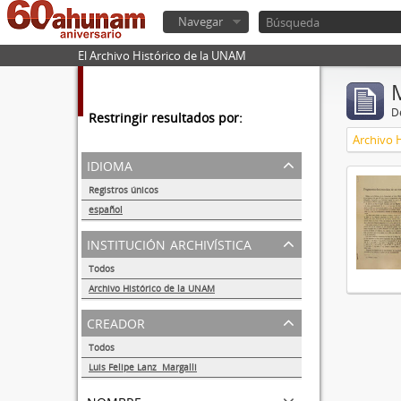
Navegar
El Archivo Histórico de la UNAM
De
Restringir resultados por:
Archivo 
idioma
Registros únicos
1
español
1
institución archivística
Todos
Archivo Histórico de la UNAM
1
creador
Todos
Luis Felipe Lanz Margalli
1
nombre