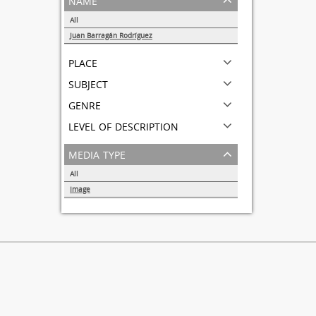
All
Juan Barragán Rodríguez
1
place
subject
genre
level of description
media type
All
Image
1