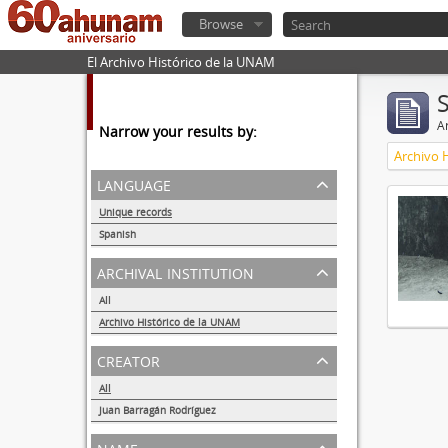
Browse
El Archivo Histórico de la UNAM
Ar
Narrow your results by:
Archivo 
language
Unique records
1
Spanish
1
archival institution
All
Archivo Histórico de la UNAM
1
creator
All
Juan Barragán Rodríguez
1
name