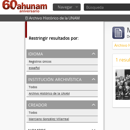
Navegar
El Archivo Histórico de la UNAM
De
Restringir resultados por:
Archivo 
idioma
1 resu
Registros únicos
1
español
1
institución archivística
Todos
Archivo Histórico de la UNAM
1
creador
Todos
Marciano González Villarreal
1
nombre