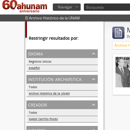
Navegar
El Archivo Histórico de la UNAM
De
Restringir resultados por:
Archivo 
idioma
Registros únicos
1
español
1
institución archivística
Todos
Archivo Histórico de la UNAM
1
creador
Todos
Nabor Carrillo Flores
1
nombre