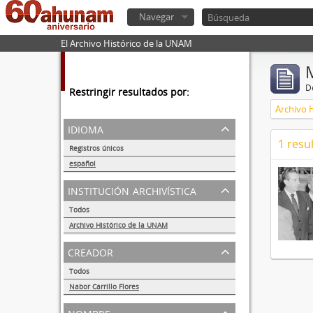
Navegar
El Archivo Histórico de la UNAM
De
Restringir resultados por:
Archivo 
idioma
1 resu
Registros únicos
1
español
1
institución archivística
Todos
Archivo Histórico de la UNAM
1
creador
Todos
Nabor Carrillo Flores
1
nombre