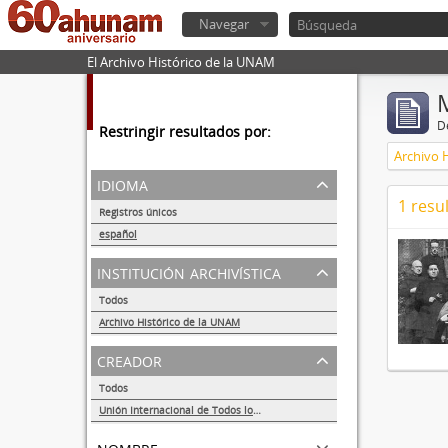
Navegar
El Archivo Histórico de la UNAM
De
Restringir resultados por:
Archivo 
idioma
1 resu
Registros únicos
1
español
1
institución archivística
Todos
Archivo Histórico de la UNAM
1
creador
Todos
Unión Internacional de Todos los Amigos (VITA-México)
1
nombre