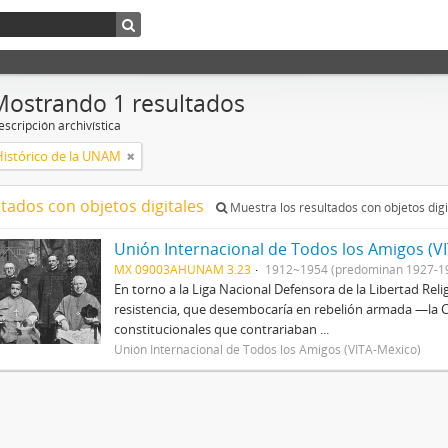
Mostrando 1 resultados
scripción archivística
Histórico de la UNAM
ltados con objetos digitales
Muestra los resultados con objetos digi
Unión Internacional de Todos los Amigos (V
MX 09003AHUNAM 3.23
1912~1954 (predominan 1927-1
En torno a la Liga Nacional Defensora de la Libertad Rel
resistencia, que desembocaría en rebelión armada —la Cr
constitucionales que contrariaban ...
Unión Internacional de Todos los Amigos (VITA-México)