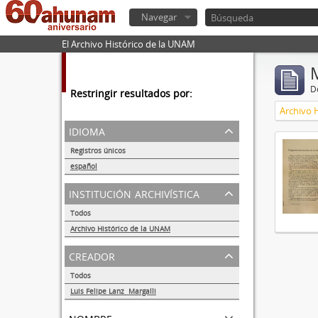
Navegar
El Archivo Histórico de la UNAM
De
Restringir resultados por:
Archivo 
idioma
Registros únicos
1
español
1
institución archivística
Todos
Archivo Histórico de la UNAM
1
creador
Todos
Luis Felipe Lanz Margalli
1
nombre