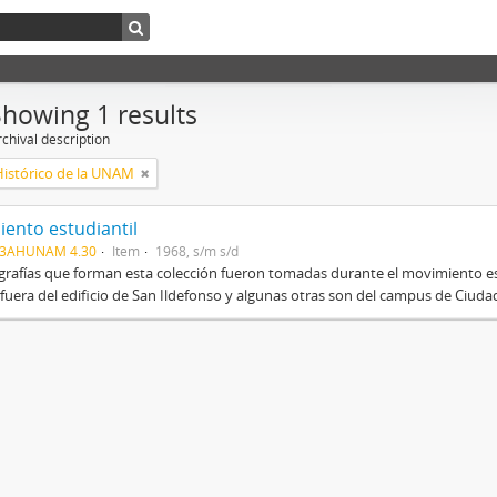
Showing 1 results
chival description
Histórico de la UNAM
ento estudiantil
03AHUNAM 4.30
Item
1968, s/m s/d
grafías que forman esta colección fueron tomadas durante el movimiento es
fuera del edificio de San Ildefonso y algunas otras son del campus de Ciudad 