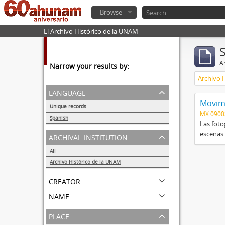
Browse
El Archivo Histórico de la UNAM
Ar
Narrow your results by:
Archivo 
language
Movimi
Unique records
MX 090
1
Spanish
Las foto
1
escenas 
archival institution
All
Archivo Histórico de la UNAM
1
creator
name
place