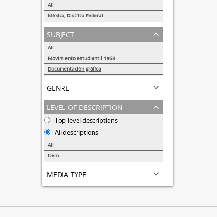
All
México, Distrito Federal
1
subject
All
Movimiento estudiantil 1968
1
Documentación gráfica
1
genre
level of description
Top-level descriptions
All descriptions
All
Item
1
media type