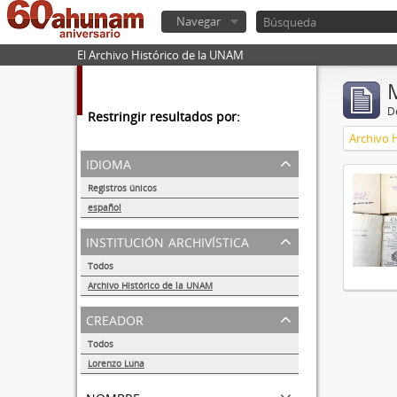
Navegar
El Archivo Histórico de la UNAM
De
Restringir resultados por:
Archivo 
idioma
Registros únicos
1
español
1
institución archivística
Todos
Archivo Histórico de la UNAM
1
creador
Todos
Lorenzo Luna
1
nombre