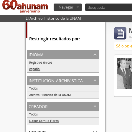
Navegar
El Archivo Histórico de la UNAM
De
Restringir resultados por:
Sólo obje
idioma
Registros únicos
1
español
1
institución archivística
Todos
Archivo Histórico de la UNAM
1
creador
Todos
Nabor Carrillo Flores
1
nombre