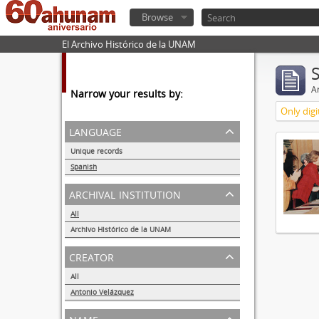
Browse
El Archivo Histórico de la UNAM
Ar
Narrow your results by:
Only digi
language
Unique records
1
Spanish
1
archival institution
All
Archivo Histórico de la UNAM
1
creator
All
Antonio Velázquez
1
name