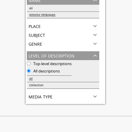
All
Antonio Velázquez
1
place
subject
genre
level of description
Top-level descriptions
All descriptions
All
Collection
1
media type