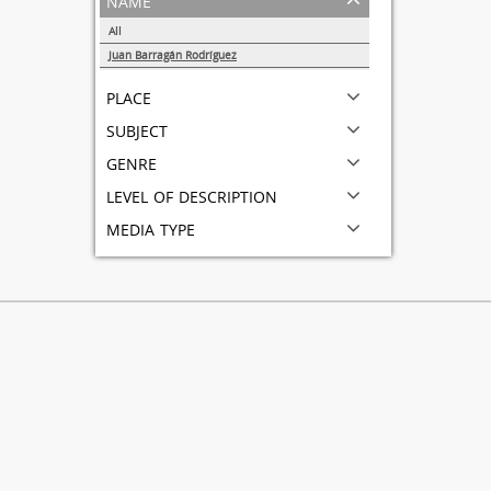
All
Juan Barragán Rodríguez
1
place
subject
genre
level of description
media type