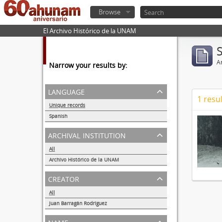
Browse
El Archivo Histórico de la UNAM
Ar
Narrow your results by:
language
1 resul
Unique records
1
Spanish
1
archival institution
All
Archivo Histórico de la UNAM
1
creator
All
Juan Barragán Rodríguez
1
name