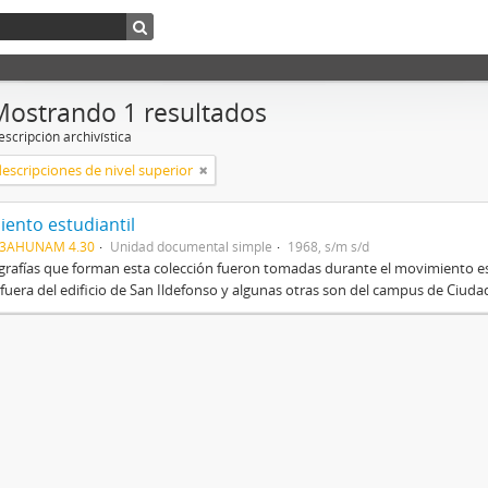
Mostrando 1 resultados
scripción archivística
descripciones de nivel superior
ento estudiantil
03AHUNAM 4.30
Unidad documental simple
1968, s/m s/d
grafías que forman esta colección fueron tomadas durante el movimiento es
fuera del edificio de San Ildefonso y algunas otras son del campus de Ciudad 