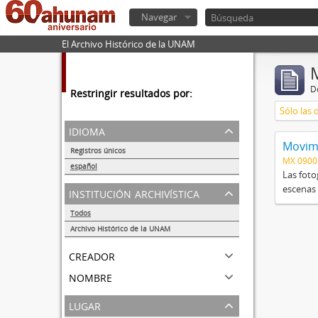
Navegar
El Archivo Histórico de la UNAM
De
Restringir resultados por:
Sólo las 
idioma
Movimi
Registros únicos
MX 090
1
español
Las foto
1
escenas 
institución archivística
Todos
Archivo Histórico de la UNAM
1
creador
nombre
lugar