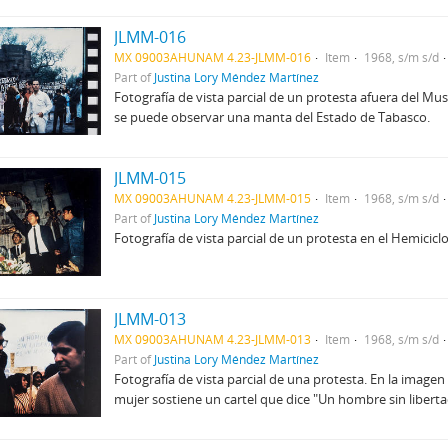
JLMM-016
MX 09003AHUNAM 4.23-JLMM-016
Item
1968, s/m s/d
Part of
Justina Lory Méndez Martínez
Fotografía de vista parcial de un protesta afuera del Mu
se puede observar una manta del Estado de Tabasco.
JLMM-015
MX 09003AHUNAM 4.23-JLMM-015
Item
1968, s/m s/d
Part of
Justina Lory Méndez Martínez
Fotografía de vista parcial de un protesta en el Hemicicl
JLMM-013
MX 09003AHUNAM 4.23-JLMM-013
Item
1968, s/m s/d
Part of
Justina Lory Méndez Martínez
Fotografía de vista parcial de una protesta. En la image
mujer sostiene un cartel que dice "Un hombre sin libert