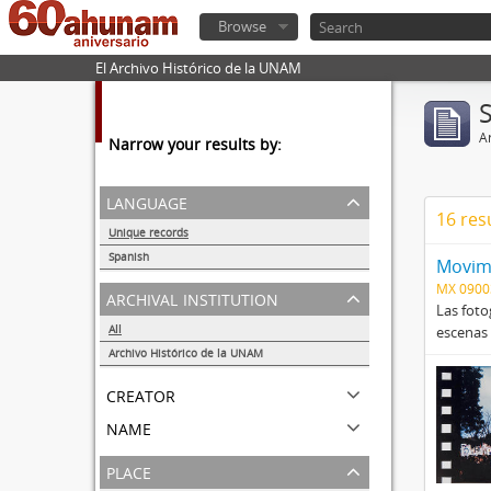
Browse
El Archivo Histórico de la UNAM
Ar
Narrow your results by:
language
16 res
Unique records
17
Spanish
Movimi
17
MX 090
archival institution
Las foto
All
escenas 
Archivo Histórico de la UNAM
17
creator
name
place