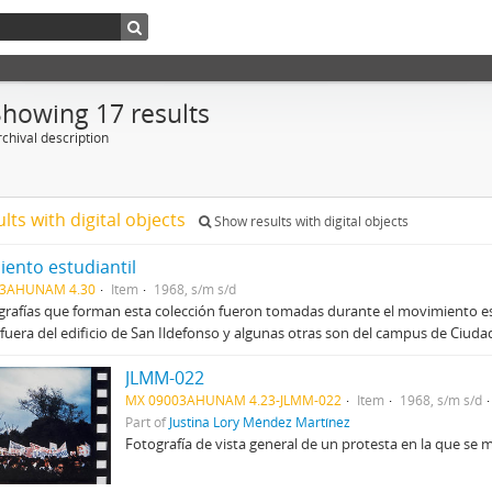
Showing 17 results
chival description
ults with digital objects
Show results with digital objects
ento estudiantil
03AHUNAM 4.30
Item
1968, s/m s/d
grafías que forman esta colección fueron tomadas durante el movimiento es
fuera del edificio de San Ildefonso y algunas otras son del campus de Ciudad 
JLMM-022
MX 09003AHUNAM 4.23-JLMM-022
Item
1968, s/m s/d
Part of
Justina Lory Méndez Martínez
Fotografía de vista general de un protesta en la que se 