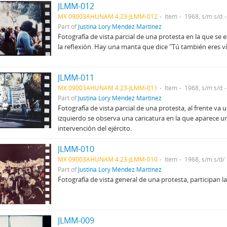
JLMM-012
MX 09003AHUNAM 4.23-JLMM-012
Item
1968, s/m s/d
Part of
Justina Lory Méndez Martínez
Fotografía de vista parcial de una protesta en la que se 
la reflexión. Hay una manta que dice "Tú también eres ví
JLMM-011
MX 09003AHUNAM 4.23-JLMM-011
Item
1968, s/m s/d
Part of
Justina Lory Méndez Martínez
Fotografía de vista parcial de una protesta, al frente va
izquierdo se observa una caricatura en la que aparece u
intervención del ejército.
JLMM-010
MX 09003AHUNAM 4.23-JLMM-010
Item
1968, s/m s/d/
Part of
Justina Lory Méndez Martínez
Fotografía de vista general de una protesta, participan l
JLMM-009