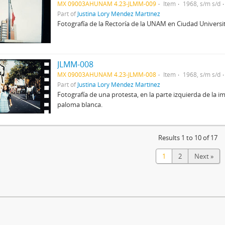
MX 09003AHUNAM 4.23-JLMM-009
Item
1968, s/m s/d
Part of
Justina Lory Méndez Martínez
Fotografía de la Rectoría de la UNAM en Ciudad Universit
JLMM-008
MX 09003AHUNAM 4.23-JLMM-008
Item
1968, s/m s/d
Part of
Justina Lory Méndez Martínez
Fotografía de una protesta, en la parte izquierda de la 
paloma blanca.
Results 1 to 10 of 17
1
2
Next »