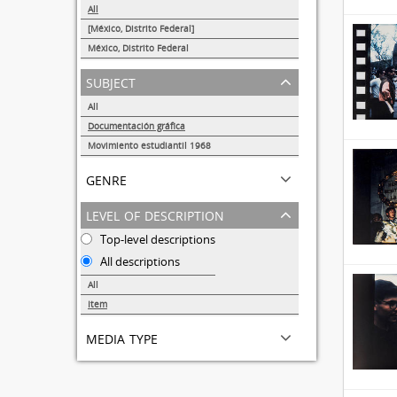
All
[México, Distrito Federal]
16
México, Distrito Federal
1
subject
All
Documentación gráfica
17
Movimiento estudiantil 1968
14
genre
level of description
Top-level descriptions
All descriptions
All
Item
17
media type