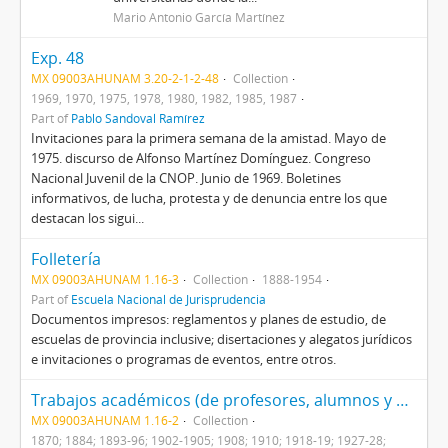
Mario Antonio García Martínez
Exp. 48
MX 09003AHUNAM 3.20-2-1-2-48
Collection
1969, 1970, 1975, 1978, 1980, 1982, 1985, 1987
Part of
Pablo Sandoval Ramírez
Invitaciones para la primera semana de la amistad. Mayo de
1975. discurso de Alfonso Martínez Domínguez. Congreso
Nacional Juvenil de la CNOP. Junio de 1969. Boletines
informativos, de lucha, protesta y de denuncia entre los que
destacan los sigui...
Folletería
MX 09003AHUNAM 1.16-3
Collection
1888-1954
Part of
Escuela Nacional de Jurisprudencia
Documentos impresos: reglamentos y planes de estudio, de
escuelas de provincia inclusive; disertaciones y alegatos jurídicos
e invitaciones o programas de eventos, entre otros.
Trabajos académicos (de profesores, alumnos y externos)
MX 09003AHUNAM 1.16-2
Collection
1870; 1884; 1893-96; 1902-1905; 1908; 1910; 1918-19; 1927-28;