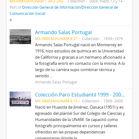
MX 09003AHUNAM 1.39-2-245
Collection
2004, mazo 13 y 14
Part of
Dirección General de Información/Dirección General de
Comunicación Social
v
Armando Salas Portugal
MX 09003AHUNAM 4.27
Collection
1939~1979
Armando Salas Portugal nació en Monterrey en
1916, hizo estudios de química en la Universidad
de California y gracias a un hermano aficionado a
la fotografía entró en contacto con la misma. A lo
largo de su carrera supo combinar técnica y
sentido ...
Armando Salas Portugal
Colección Paro Estudiantil 1999 - 2000 (Mario Antonio García Martínez)
MX 09003AHUNAM 4.15
Collection
1999- 2000
Nació en Huautla de Jiménez, Oaxaca (1951) y es
egresado del plantel Sur del Colegio de Ciencias y
Humanidades de la UNAM. Se capacitó como
fotógrafo principalmente en cursos y talleres
ofrecidos en las propias dependencias
universitarias donde la...