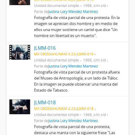
Unidad documental simple
1968, s/m s/d
Parte de
Justina Lory Méndez Martínez
Fotografía de vista parcial de una protesta. En la
imagen se aprecian dos hombre y en medio de
ellos una mujer sostiene un cartel que dice "Un
hombre sin libertad es un muerto".
JLMM-016
MX 09003AHUNAM 4.23-JLMM-016
Unidad documental simple
1968, s/m s/d
Parte de
Justina Lory Méndez Martínez
Fotografía de vista parcial de un protesta afuera
del Museo de Antropología, a un lado de Tláloc.
En la imagen se puede observar una manta del
Estado de Tabasco.
JLMM-018
MX 09003AHUNAM 4.23-JLMM-018
Unidad documental simple
1968, s/m s/d
Parte de
Justina Lory Méndez Martínez
Fotografía de vista parcial de una protesta,
destaca una manta con la siguiente frase "Las