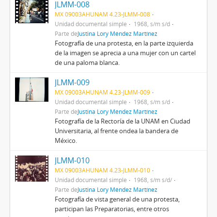
JLMM-008
MX 09003AHUNAM 4.23-JLMM-008
Unidad documental simple
1968, s/m s/d
Parte de
Justina Lory Méndez Martínez
Fotografía de una protesta, en la parte izquierda
de la imagen se aprecia a una mujer con un cartel
de una paloma blanca.
JLMM-009
MX 09003AHUNAM 4.23-JLMM-009
Unidad documental simple
1968, s/m s/d
Parte de
Justina Lory Méndez Martínez
Fotografía de la Rectoría de la UNAM en Ciudad
Universitaria, al frente ondea la bandera de
México.
JLMM-010
MX 09003AHUNAM 4.23-JLMM-010
Unidad documental simple
1968, s/m s/d/
Parte de
Justina Lory Méndez Martínez
Fotografía de vista general de una protesta,
participan las Preparatorias, entre otros