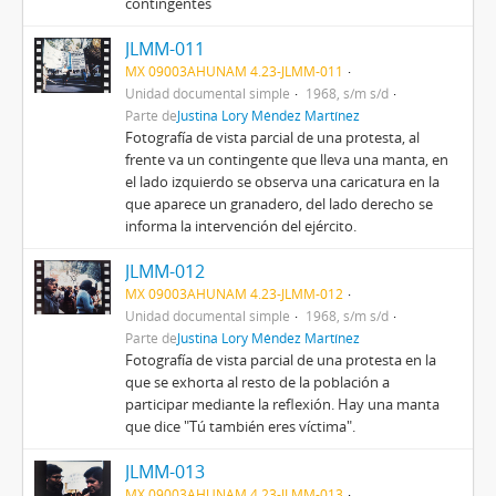
contingentes
JLMM-011
MX 09003AHUNAM 4.23-JLMM-011
Unidad documental simple
1968, s/m s/d
Parte de
Justina Lory Méndez Martínez
Fotografía de vista parcial de una protesta, al
frente va un contingente que lleva una manta, en
el lado izquierdo se observa una caricatura en la
que aparece un granadero, del lado derecho se
informa la intervención del ejército.
JLMM-012
MX 09003AHUNAM 4.23-JLMM-012
Unidad documental simple
1968, s/m s/d
Parte de
Justina Lory Méndez Martínez
Fotografía de vista parcial de una protesta en la
que se exhorta al resto de la población a
participar mediante la reflexión. Hay una manta
que dice "Tú también eres víctima".
JLMM-013
MX 09003AHUNAM 4.23-JLMM-013