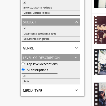
All
[México, Distrito Federal]
13
México, Distrito Federal
1
subject
All
Movimiento estudiantil 1968
14
Documentación gráfica
14
genre
level of description
Top-level descriptions
All descriptions
All
Item
14
media type