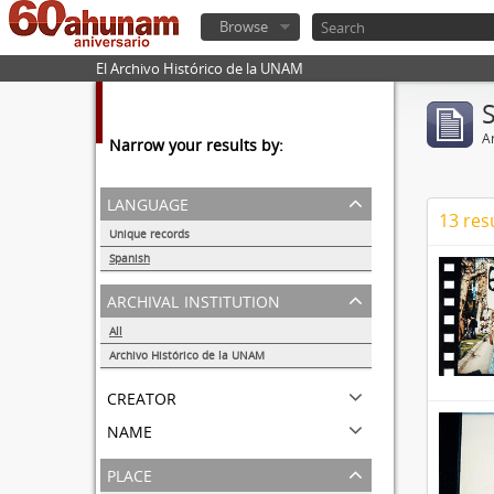
Browse
El Archivo Histórico de la UNAM
Ar
Narrow your results by:
language
13 res
Unique records
14
Spanish
14
archival institution
All
Archivo Histórico de la UNAM
14
creator
name
place