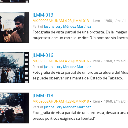
JLMM-013
MX 09003AHUNAM 4.23-JLMM-013
Item
1968, s/m s/d
Part of
Justina Lory Méndez Martínez
Fotografía de vista parcial de una protesta. En la image
mujer sostiene un cartel que dice "Un hombre sin libert
JLMM-016
MX 09003AHUNAM 4.23-JLMM-016
Item
1968, s/m s/d
Part of
Justina Lory Méndez Martínez
Fotografía de vista parcial de un protesta afuera del Mu
se puede observar una manta del Estado de Tabasco.
JLMM-018
MX 09003AHUNAM 4.23-JLMM-018
Item
1968, s/m s/d
Part of
Justina Lory Méndez Martínez
Fotografía de vista parcial de una protesta, destaca una
presos políticos exigimos su libertad".