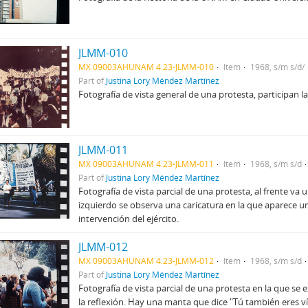
JLMM-010
MX 09003AHUNAM 4.23-JLMM-010
Item
1968, s/m s/d/
Part of
Justina Lory Méndez Martínez
Fotografía de vista general de una protesta, participan l
JLMM-011
MX 09003AHUNAM 4.23-JLMM-011
Item
1968, s/m s/d
Part of
Justina Lory Méndez Martínez
Fotografía de vista parcial de una protesta, al frente va
izquierdo se observa una caricatura en la que aparece u
intervención del ejército.
JLMM-012
MX 09003AHUNAM 4.23-JLMM-012
Item
1968, s/m s/d
Part of
Justina Lory Méndez Martínez
Fotografía de vista parcial de una protesta en la que se 
la reflexión. Hay una manta que dice "Tú también eres ví