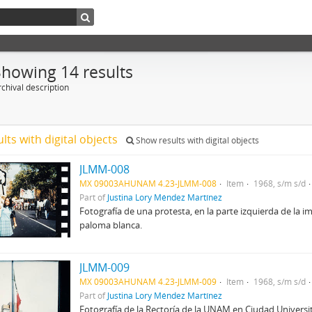
Showing 14 results
chival description
ults with digital objects
Show results with digital objects
JLMM-008
MX 09003AHUNAM 4.23-JLMM-008
Item
1968, s/m s/d
Part of
Justina Lory Méndez Martínez
Fotografía de una protesta, en la parte izquierda de la 
paloma blanca.
JLMM-009
MX 09003AHUNAM 4.23-JLMM-009
Item
1968, s/m s/d
Part of
Justina Lory Méndez Martínez
Fotografía de la Rectoría de la UNAM en Ciudad Universit