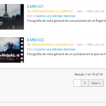
JLMM-021
MX 09003AHUNAM 4.23-JLMM-021
Item
1968, s/m s/d
Part of
Justina Lory Méndez Martínez
Fotografía de vista general de una protesta en el Ángel 
JLMM-022
MX 09003AHUNAM 4.23-JLMM-022
Item
1968, s/m s/d
Part of
Justina Lory Méndez Martínez
Fotografía de vista general de un protesta en la que se 
Results 1 to 10 of 14
1
2
Next »