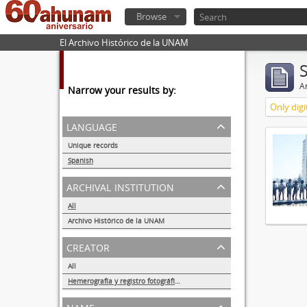
Browse
El Archivo Histórico de la UNAM
Ar
Narrow your results by:
Only digi
language
Unique records
1
Spanish
1
archival institution
All
Archivo Histórico de la UNAM
1
creator
All
Hemerografía y registro fotográfico sobre el conflicto universitario de 1999-2000
1
name