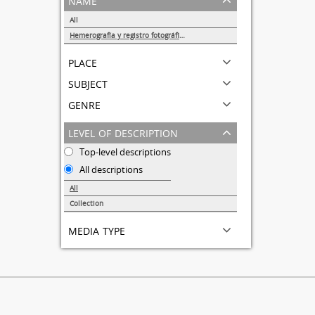
All
Hemerografía y registro fotográfico sobre el conflicto universitario de 1999-2000
1
place
subject
genre
level of description
Top-level descriptions
All descriptions
All
Collection
1
media type