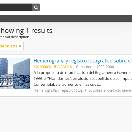
Showing 1 results
chival description
tal objects
Hemerografía y registro fotográfico sobre el
MX 09003AHUNAM 2.8
Collection
1999-2000
A la propuesta de modificación del Reglamento General 
1999, el “Plan Barnés", en alusión al apellido de su impul
Contemplaba el aumento en las cuot...
Hemerografía y registro fotográfico sobre el conflicto unive