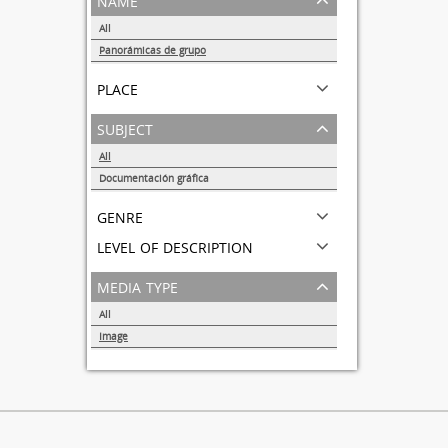
All
Panorámicas de grupo
1
place
subject
All
Documentación gráfica
1
genre
level of description
media type
All
Image
1