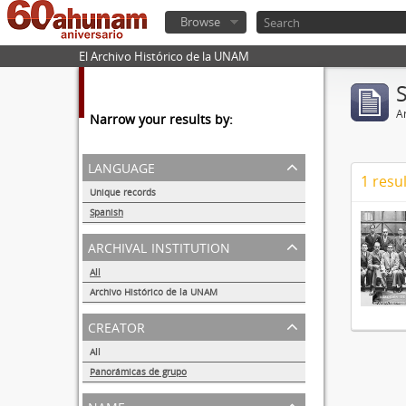
Browse
El Archivo Histórico de la UNAM
Ar
Narrow your results by:
language
1 resul
Unique records
1
Spanish
1
archival institution
All
Archivo Histórico de la UNAM
1
creator
All
Panorámicas de grupo
1
name