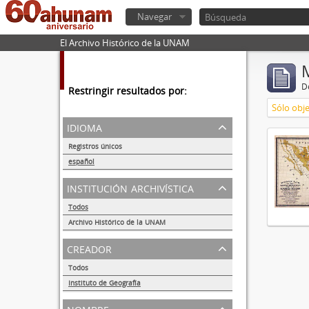
Navegar
El Archivo Histórico de la UNAM
De
Restringir resultados por:
Sólo obje
idioma
Registros únicos
1
español
1
institución archivística
Todos
Archivo Histórico de la UNAM
1
creador
Todos
Instituto de Geografía
1
nombre