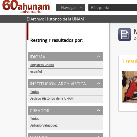
Navegar
El Archivo Histórico de la UNAM
De
Restringir resultados por:
idioma
1 resu
Registros únicos
1
español
1
institución archivística
Todos
Archivo Histórico de la UNAM
1
creador
Todos
Antonio Velázquez
1
nombre