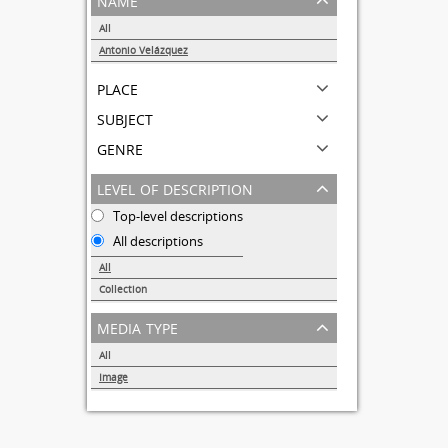
All
Antonio Velázquez
1
place
subject
genre
level of description
Top-level descriptions
All descriptions
All
Collection
1
media type
All
Image
1