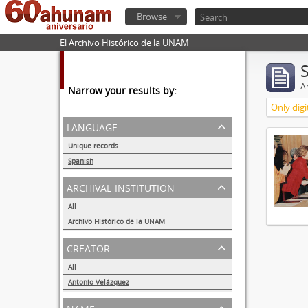
Browse
El Archivo Histórico de la UNAM
Ar
Narrow your results by:
Only digi
language
Unique records
1
Spanish
1
archival institution
All
Archivo Histórico de la UNAM
1
creator
All
Antonio Velázquez
1
name