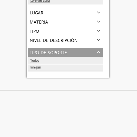
Lorenzo Luna
1
lugar
materia
tipo
nivel de descripción
tipo de soporte
Todos
Imagen
1