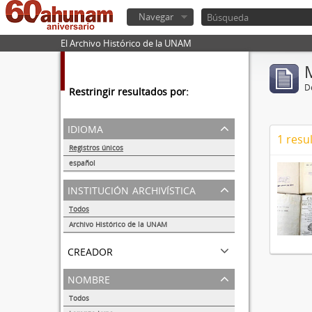
Navegar
El Archivo Histórico de la UNAM
De
Restringir resultados por:
idioma
1 resu
Registros únicos
1
español
1
institución archivística
Todos
Archivo Histórico de la UNAM
1
creador
nombre
Todos