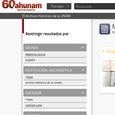
Navegar
El Archivo Histórico de la UNAM
De
Restringir resultados por:
idioma
1 resu
Registros únicos
1
español
1
institución archivística
Todos
Archivo Histórico de la UNAM
1
creador
Todos
Lorenzo Luna
1
nombre