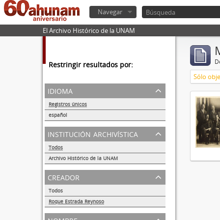
Navegar
El Archivo Histórico de la UNAM
De
Restringir resultados por:
Sólo obje
idioma
Registros únicos
1
español
1
institución archivística
Todos
Archivo Histórico de la UNAM
1
creador
Todos
Roque Estrada Reynoso
1
nombre