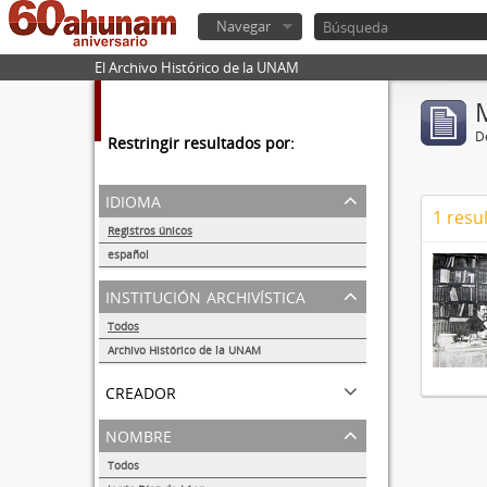
Navegar
El Archivo Histórico de la UNAM
De
Restringir resultados por:
idioma
1 resu
Registros únicos
1
español
1
institución archivística
Todos
Archivo Histórico de la UNAM
1
creador
nombre
Todos