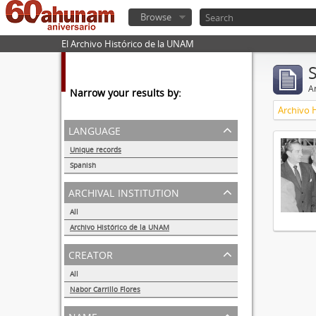
Browse
El Archivo Histórico de la UNAM
Ar
Narrow your results by:
Archivo 
language
Unique records
1
Spanish
1
archival institution
All
Archivo Histórico de la UNAM
1
creator
All
Nabor Carrillo Flores
1
name