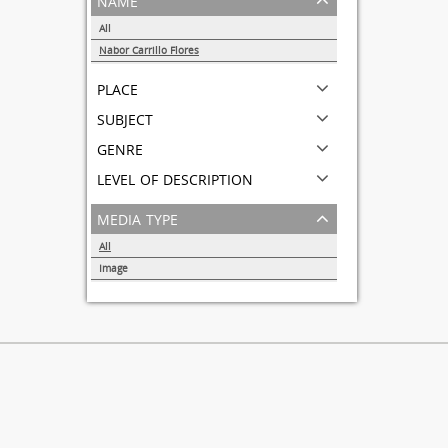
All
Nabor Carrillo Flores
1
place
subject
genre
level of description
media type
All
Image
1