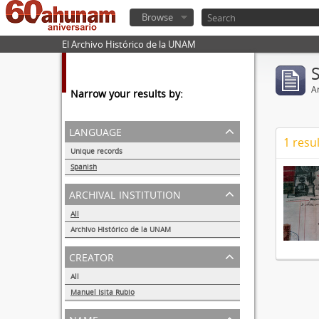
Browse
El Archivo Histórico de la UNAM
Ar
Narrow your results by:
language
1 resul
Unique records
1
Spanish
1
archival institution
All
Archivo Histórico de la UNAM
1
creator
All
Manuel Isita Rubio
1
name