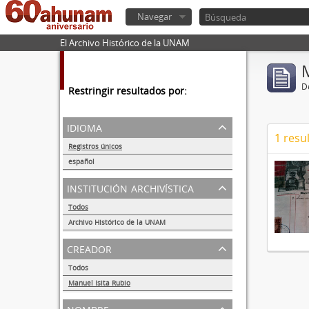
Navegar
El Archivo Histórico de la UNAM
De
Restringir resultados por:
idioma
1 resu
Registros únicos
1
español
1
institución archivística
Todos
Archivo Histórico de la UNAM
1
creador
Todos
Manuel Isita Rubio
1
nombre