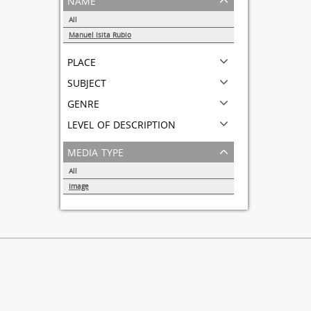
All
Manuel Isita Rubio
1
place
subject
genre
level of description
media type
All
Image
1