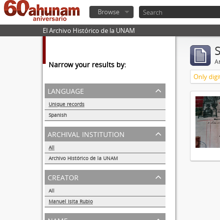
Browse
El Archivo Histórico de la UNAM
Ar
Narrow your results by:
Only digi
language
Unique records
1
Spanish
1
archival institution
All
Archivo Histórico de la UNAM
1
creator
All
Manuel Isita Rubio
1
name