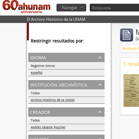
Navegar
El Archivo Histórico de la UNAM
De
Restringir resultados por:
Archivo 
idioma
1 resu
Registros únicos
1
español
1
institución archivística
Todos
Archivo Histórico de la UNAM
1
creador
Todos
Andrés Iduarte Foucher
1
nombre