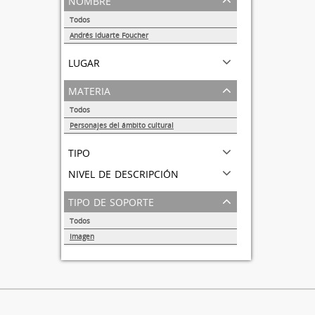
Todos
Andrés Iduarte Foucher
1
lugar
materia
Todos
Personajes del ámbito cultural
1
tipo
nivel de descripción
tipo de soporte
Todos
Imagen
1