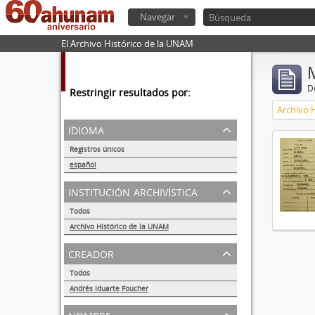
Navegar
El Archivo Histórico de la UNAM
De
Restringir resultados por:
Archivo 
idioma
Registros únicos
1
español
1
institución archivística
Todos
Archivo Histórico de la UNAM
1
creador
Todos
Andrés Iduarte Foucher
1
nombre