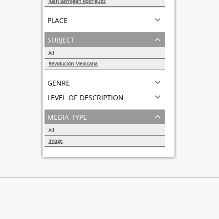
Juan Barragán Rodríguez
1
place
subject
All
Revolución Mexicana
1
genre
level of description
media type
All
Image
1