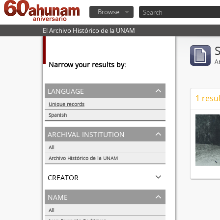
Browse
El Archivo Histórico de la UNAM
Ar
Narrow your results by:
language
1 resul
Unique records
1
Spanish
1
archival institution
All
Archivo Histórico de la UNAM
1
creator
name
All