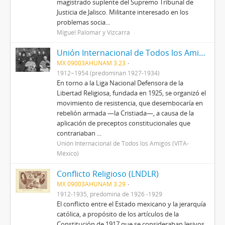
magistrado suplente del Supremo Tribunal de
Justicia de Jalisco. Militante interesado en los
problemas socia...
Miguel Palomar y Vizcarra
Unión Internacional de Todos los Amigos (VITA-México)
MX 09003AHUNAM 3.23
1912~1954 (predominan 1927-1934)
En torno a la Liga Nacional Defensora de la
Libertad Religiosa, fundada en 1925, se organizó el
movimiento de resistencia, que desembocaría en
rebelión armada —la Cristiada—, a causa de la
aplicación de preceptos constitucionales que
contrariaban ...
Unión Internacional de Todos los Amigos (VITA-
México)
Conflicto Religioso (LNDLR)
MX 09003AHUNAM 3.29
1912-1935, predomina de 1926 -1929
El conflicto entre el Estado mexicano y la jerarquía
católica, a propósito de los artículos de la
Constitución de 1917 que se consideraban lesivos