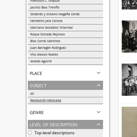
Francisco L. Urquizo
1
Jacinto Blas Treviño
1
Gildardo y Octavio Magaña Cerda
1
Heriberto Jara Corona
1
Marciano González Villarreal
1
Roque Estrada Reynoso
1
Blas Corral Martínez
1
Juan Barragán Rodríguez
1
Vito Alessio Robles
1
Amado Aguirre
1
place
subject
All
Revolución Mexicana
10
genre
level of description
Top-level descriptions