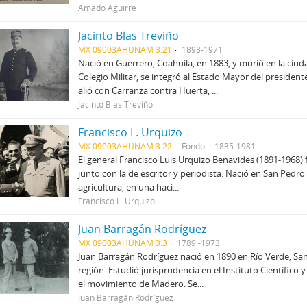
Amado Aguirre
Jacinto Blas Treviño
MX 09003AHUNAM 3.21
1893-1971
Nació en Guerrero, Coahuila, en 1883, y murió en la ciu
Colegio Militar, se integró al Estado Mayor del preside
alió con Carranza contra Huerta, ...
Jacinto Blas Treviño
Francisco L. Urquizo
MX 09003AHUNAM 3.22
Fondo
1835-1981
El general Francisco Luis Urquizo Benavides (1891-1968) f
junto con la de escritor y periodista. Nació en San Pedro
agricultura, en una haci...
Francisco L. Urquizo
Juan Barragán Rodríguez
MX 09003AHUNAM 3.3
1789 -1973
Juan Barragán Rodríguez nació en 1890 en Río Verde, San
región. Estudió jurisprudencia en el Instituto Científico
el movimiento de Madero. Se...
Juan Barragán Rodríguez