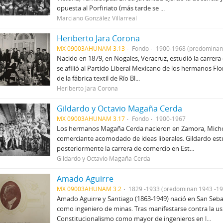
opuesta al Porfiriato (más tarde se ...
Marciano González Villarreal
Heriberto Jara Corona
MX 09003AHUNAM 3.13
Fondo
1900-1968 (predominan
Nacido en 1879, en Nogales, Veracruz, estudió la carrera
se afilió al Partido Liberal Mexicano de los hermanos Fl
de la fábrica textil de Río Bl...
Heriberto Jara Corona
Gildardo y Octavio Magaña Cerda
MX 09003AHUNAM 3.17
Fondo
1900-1967
Los hermanos Magaña Cerda nacieron en Zamora, Michoa
comerciante acomodado de ideas liberales. Gildardo est
posteriormente la carrera de comercio en Est...
Gildardo y Octavio Magaña Cerda
Amado Aguirre
MX 09003AHUNAM 3.2
1829 -1933 (predominan 1943 -19
Amado Aguirre y Santiago (1863-1949) nació en San Sebast
como ingeniero de minas. Tras manifestarse contra la us
Constitucionalismo como mayor de ingenieros en l...