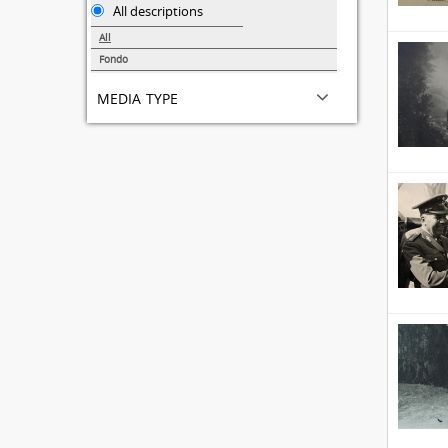
All descriptions
All
Fondo
3
media type