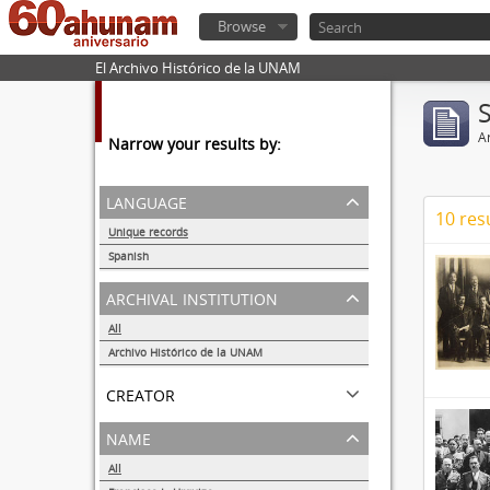
Browse
El Archivo Histórico de la UNAM
Ar
Narrow your results by:
language
10 res
Unique records
10
Spanish
10
archival institution
All
Archivo Histórico de la UNAM
10
creator
name
All