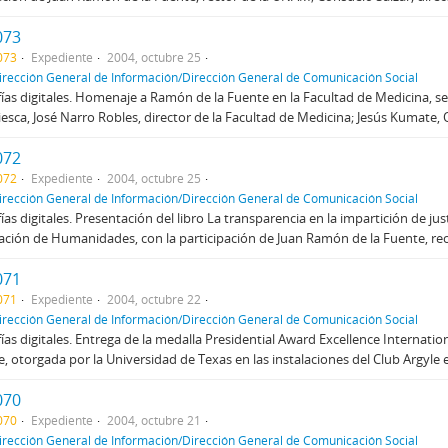
073
073
Expediente
2004, octubre 25
irección General de Información/Dirección General de Comunicación Social
ías digitales. Homenaje a Ramón de la Fuente en la Facultad de Medicina, s
iesca, José Narro Robles, director de la Facultad de Medicina; Jesús Kumate, O
072
072
Expediente
2004, octubre 25
irección General de Información/Dirección General de Comunicación Social
ías digitales. Presentación del libro La transparencia en la impartición de jus
ción de Humanidades, con la participación de Juan Ramón de la Fuente, recto
071
071
Expediente
2004, octubre 22
irección General de Información/Dirección General de Comunicación Social
ías digitales. Entrega de la medalla Presidential Award Excellence Internati
e, otorgada por la Universidad de Texas en las instalaciones del Club Argyle 
070
070
Expediente
2004, octubre 21
irección General de Información/Dirección General de Comunicación Social