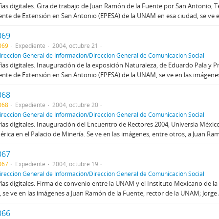
ías digitales. Gira de trabajo de Juan Ramón de la Fuente por San Antonio, Te
te de Extensión en San Antonio (EPESA) de la UNAM en esa ciudad, se ve en
069
069
Expediente
2004, octubre 21
irección General de Información/Dirección General de Comunicación Social
ías digitales. Inauguración de la exposición Naturaleza, de Eduardo Pala y P
te de Extensión en San Antonio (EPESA) de la UNAM, se ve en las imágenes 
068
068
Expediente
2004, octubre 20
irección General de Información/Dirección General de Comunicación Social
ías digitales. Inauguración del Encuentro de Rectores 2004, Universia Méxic
rica en el Palacio de Minería. Se ve en las imágenes, entre otros, a Juan Ramó
067
067
Expediente
2004, octubre 19
irección General de Información/Dirección General de Comunicación Social
ías digitales. Firma de convenio entre la UNAM y el Instituto Mexicano de la 
, se ve en las imágenes a Juan Ramón de la Fuente, rector de la UNAM; Jorge 
066