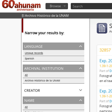
Browse
El Archivo Histórico de la UNAM
Ar
Narrow your results by:
language
32857 
Unique records
56292
Spanish
Exp. 2
56260
1.39-1-2
archival institution
Part of
D
All
Fotograf
en el te
Archivo Histórico de la UNAM
56284
creator
Exp. 2
1.39-1-2
name
Part of
D
Fotograf
All
particip