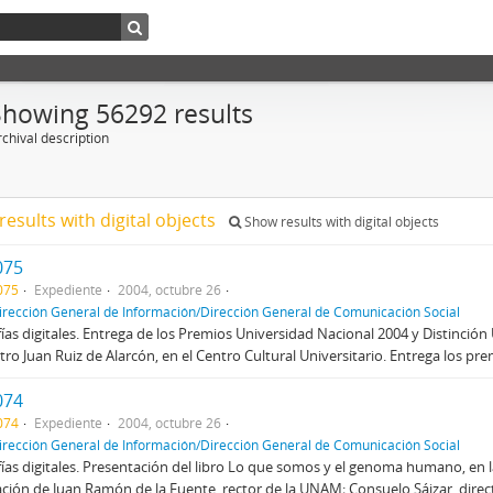
Showing 56292 results
chival description
results with digital objects
Show results with digital objects
075
075
Expediente
2004, octubre 26
irección General de Información/Dirección General de Comunicación Social
ías digitales. Entrega de los Premios Universidad Nacional 2004 y Distinció
atro Juan Ruiz de Alarcón, en el Centro Cultural Universitario. Entrega los pr
074
074
Expediente
2004, octubre 26
irección General de Información/Dirección General de Comunicación Social
ías digitales. Presentación del libro Lo que somos y el genoma humano, en l
ación de Juan Ramón de la Fuente, rector de la UNAM; Consuelo Sáizar, direct