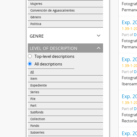
72
Fotograf
Mujeres
Permanen
64
Convención de Aguascalientes
40
Género
Exp. 2
28
Politica
1.39-1-2
26
genre
Part of
D
Fotograf
level of description
Permanen
Top-level descriptions
Exp. 2
All descriptions
1.39-1-2
Part of
D
All
Fotograf
Item
Iberoamé
38139
Expediente
14359
Series
Exp. 2
1374
File
1.39-1-2
875
Part
Part of
D
217
Subfonds
Fotograf
173
Collection
Rectoría
68
Fondo
47
Exp. 2
Subseries