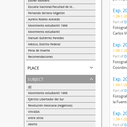
Esther Montero
624
Escuela Nacional/Facultad de Medicina
Exp. 2
289
Fernando Serrano Migallón
1.39-1-2
38
Aurelio Robles Acevedo
Part of
D
27
Movimiento estudiantil 1968
Fotograf
22
Movimiento estudiantil
Carlos V
8
Manuel Gutiérrez Paredes
5
Exp. 2
México, Distrito Federal
2
1.39-1-2
Pena de muerte
1
Part of
D
Recomendaciones
Fotograf
1
place
Coordina
subject
Exp. 2
1.39-1-2
All
Part of
D
Movimiento estudiantil 1968
Fotograf
239
Ejército Libertador del Sur
la Fuent
150
Revolución mexicana (negativos)
101
VIH-SIDA
Exp. 2
89
entre otros
1.39-1-2
86
Aborto
Part of
D