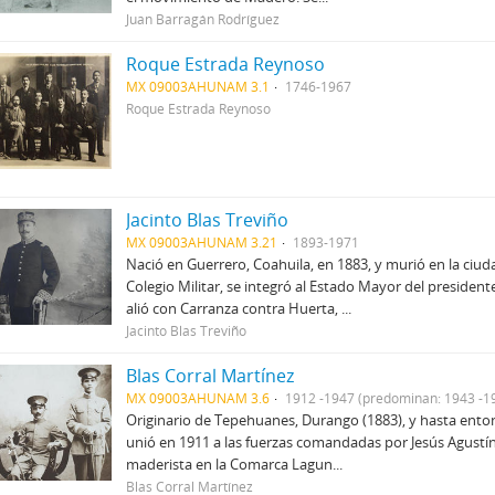
Juan Barragán Rodríguez
Roque Estrada Reynoso
MX 09003AHUNAM 3.1
1746-1967
Roque Estrada Reynoso
Jacinto Blas Treviño
MX 09003AHUNAM 3.21
1893-1971
Nació en Guerrero, Coahuila, en 1883, y murió en la ciu
Colegio Militar, se integró al Estado Mayor del preside
alió con Carranza contra Huerta, ...
Jacinto Blas Treviño
Blas Corral Martínez
MX 09003AHUNAM 3.6
1912 -1947 (predominan: 1943 -1
Originario de Tepehuanes, Durango (1883), y hasta entonc
unió en 1911 a las fuerzas comandadas por Jesús Agustín
maderista en la Comarca Lagun...
Blas Corral Martínez