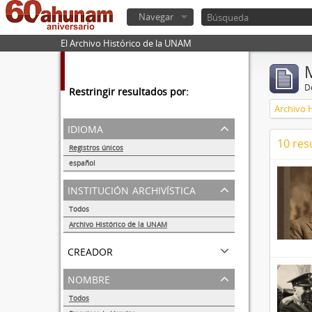
Navegar
El Archivo Histórico de la UNAM
De
Restringir resultados por:
Archivo 
idioma
10 res
Registros únicos
10
español
10
institución archivística
Todos
Archivo Histórico de la UNAM
10
creador
nombre
Todos