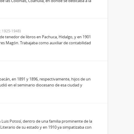
 de las Colonias, Coahuila, en donde se dedicaba a la
: 1925-1948)
 de tenedor de libros en Pachuca, Hidalgo, y en 1901
ores Magón. Trabajaba como auxiliar de contabilidad
cán, en 1891 y 1896, respectivamente, hijos de un
udió en el seminario diocesano de esa ciudad y
 Luis Potosí, dentro de una familia prominente de la
 y Literario de su estado y en 1910 ya simpatizaba con