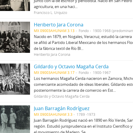
junto con la de escritor y periodista. Nació en San Pedro
agricultura, en una haci...
Francisco L. Urquizo
Heriberto Jara Corona
MX 09003AHUNAM 3.13
Fondo
1900-1968 (predominan
Nacido en 1879, en Nogales, Veracruz, estudió la carrera
se afilió al Partido Liberal Mexicano de los hermanos Fl
de la fábrica textil de Río Bl...
Heriberto Jara Corona
Gildardo y Octavio Magaña Cerda
MX 09003AHUNAM 3.17
Fondo
1900-1967
Los hermanos Magaña Cerda nacieron en Zamora, Michoa
comerciante acomodado de ideas liberales. Gildardo est
posteriormente la carrera de comercio en Est...
Gildardo y Octavio Magaña Cerda
Juan Barragán Rodríguez
MX 09003AHUNAM 3.3
1789 -1973
Juan Barragán Rodríguez nació en 1890 en Río Verde, San
región. Estudió jurisprudencia en el Instituto Científico
el movimiento de Madero. Se...