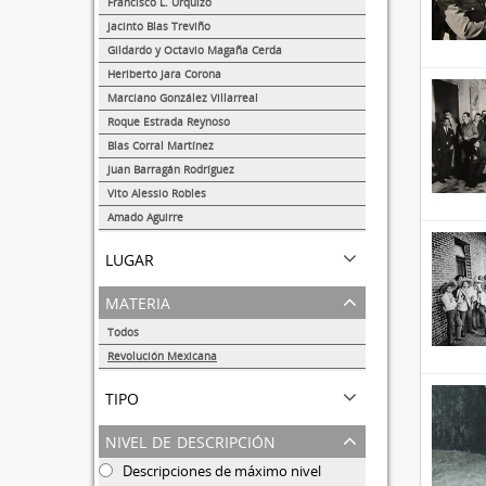
Francisco L. Urquizo
1
Jacinto Blas Treviño
1
Gildardo y Octavio Magaña Cerda
1
Heriberto Jara Corona
1
Marciano González Villarreal
1
Roque Estrada Reynoso
1
Blas Corral Martínez
1
Juan Barragán Rodríguez
1
Vito Alessio Robles
1
Amado Aguirre
1
lugar
materia
Todos
Revolución Mexicana
10
tipo
nivel de descripción
Descripciones de máximo nivel