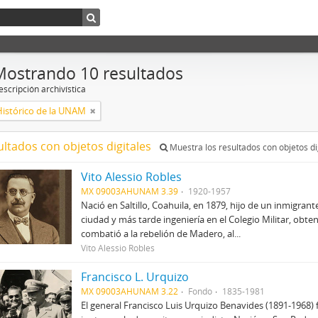
Mostrando 10 resultados
scripción archivística
Histórico de la UNAM
ultados con objetos digitales
Muestra los resultados con objetos di
Vito Alessio Robles
MX 09003AHUNAM 3.39
1920-1957
Nació en Saltillo, Coahuila, en 1879, hijo de un inmigrant
ciudad y más tarde ingeniería en el Colegio Militar, obte
combatió a la rebelión de Madero, al...
Vito Alessio Robles
Francisco L. Urquizo
MX 09003AHUNAM 3.22
Fondo
1835-1981
El general Francisco Luis Urquizo Benavides (1891-1968) f