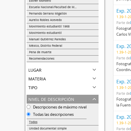
Esther Montero
624
Escuela Nacional/Facultad de Medicina
Exp. 2
289
Fernando Serrano Migallón
1.39-1-2
38
Aurelio Robles Acevedo
Parte de
27
Movimiento estudiantil 1968
Fotograf
22
Movimiento estudiantil
Carlos V
8
Manuel Gutiérrez Paredes
5
Exp. 2
México, Distrito Federal
2
1.39-1-2
Pena de muerte
1
Parte de
Recomendaciones
Fotograf
1
lugar
Coordina
materia
Exp. 2
tipo
1.39-1-2
Parte de
nivel de descripción
Fotograf
la Fuent
Descripciones de máximo nivel
Todas las descripciones
Exp. 2
Todos
1.39-1-2
Unidad documental simple
Parte de