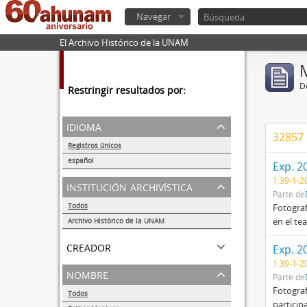
Navegar
El Archivo Histórico de la UNAM
De
Restringir resultados por:
idioma
32857 
Registros únicos
56292
español
Exp. 2
56260
1.39-1-2
institución archivística
Parte de
Todos
Fotograf
en el te
Archivo Histórico de la UNAM
56284
creador
Exp. 2
1.39-1-2
nombre
Parte de
Fotograf
Todos
particip