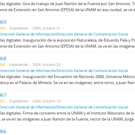
ías digitales. Gira de trabajo de Juan Ramón de la Fuente por San Antonio, Te
te de Extensión en San Antonio (EPESA) de la UNAM en esa ciudad, se ve en
069
069
Expediente
2004, octubre 21
Dirección General de Información/Dirección General de Comunicación Social
ías digitales. Inauguración de la exposición Naturaleza, de Eduardo Pala y P
te de Extensión en San Antonio (EPESA) de la UNAM, se ve en las imágenes 
068
068
Expediente
2004, octubre 20
Dirección General de Información/Dirección General de Comunicación Social
ías digitales. Inauguración del Encuentro de Rectores 2004, Universia Méxic
rica en el Palacio de Minería. Se ve en las imágenes, entre otros, a Juan Ramó
067
067
Expediente
2004, octubre 19
Dirección General de Información/Dirección General de Comunicación Social
ías digitales. Firma de convenio entre la UNAM y el Instituto Mexicano de la 
, se ve en las imágenes a Juan Ramón de la Fuente, rector de la UNAM; Jorge 
066