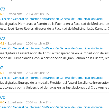
073
073
Expediente
2004, octubre 25
Dirección General de Información/Dirección General de Comunicación Social
ías digitales. Homenaje a Ramón de la Fuente en la Facultad de Medicina, s
iesca, José Narro Robles, director de la Facultad de Medicina; Jesús Kumate, O
072
072
Expediente
2004, octubre 25
Dirección General de Información/Dirección General de Comunicación Social
ías digitales. Presentación del libro La transparencia en la impartición de jus
ción de Humanidades, con la participación de Juan Ramón de la Fuente, recto
071
071
Expediente
2004, octubre 22
Dirección General de Información/Dirección General de Comunicación Social
ías digitales. Entrega de la medalla Presidential Award Excellence Internati
e, otorgada por la Universidad de Texas en las instalaciones del Club Argyle 
070
070
Expediente
2004, octubre 21
Dirección General de Información/Dirección General de Comunicación Social