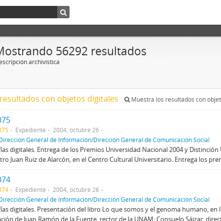
Mostrando 56292 resultados
scripción archivística
resultados con objetos digitales
Muestra los resultados con objet
075
075
Expediente
2004, octubre 26
Dirección General de Información/Dirección General de Comunicación Social
ías digitales. Entrega de los Premios Universidad Nacional 2004 y Distinció
atro Juan Ruiz de Alarcón, en el Centro Cultural Universitario. Entrega los pr
074
074
Expediente
2004, octubre 26
Dirección General de Información/Dirección General de Comunicación Social
ías digitales. Presentación del libro Lo que somos y el genoma humano, en l
ación de Juan Ramón de la Fuente, rector de la UNAM; Consuelo Sáizar, direct