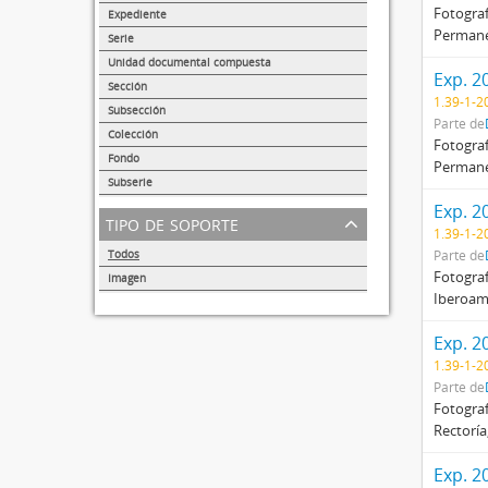
38139
Fotograf
Expediente
Permanen
14359
Serie
1374
Unidad documental compuesta
Exp. 2
875
Sección
1.39-1-2
217
Subsección
Parte de
173
Colección
Fotograf
68
Fondo
Permanen
47
Subserie
41
Exp. 2
tipo de soporte
1.39-1-2
Todos
Parte de
Fotograf
Imagen
Iberoamé
32857
Exp. 2
1.39-1-2
Parte de
Fotograf
Rectoría
Exp. 2