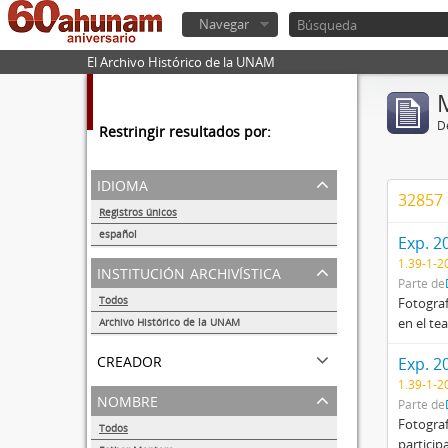
Navegar
El Archivo Histórico de la UNAM
De
Restringir resultados por:
idioma
32857 
Registros únicos
56292
español
Exp. 2
56260
1.39-1-2
institución archivística
Parte de
Todos
Fotograf
en el te
Archivo Histórico de la UNAM
56284
creador
Exp. 2
1.39-1-2
nombre
Parte de
Fotograf
Todos
particip