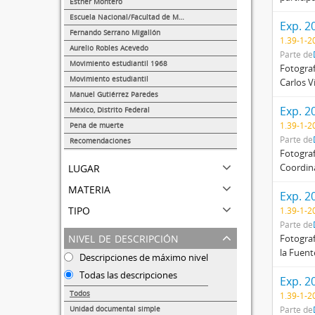
Esther Montero
624
Escuela Nacional/Facultad de Medicina
Exp. 2
289
Fernando Serrano Migallón
1.39-1-2
38
Aurelio Robles Acevedo
Parte de
27
Movimiento estudiantil 1968
Fotograf
22
Movimiento estudiantil
Carlos V
8
Manuel Gutiérrez Paredes
5
Exp. 2
México, Distrito Federal
2
1.39-1-2
Pena de muerte
1
Parte de
Recomendaciones
Fotograf
1
lugar
Coordina
materia
Exp. 2
tipo
1.39-1-2
Parte de
nivel de descripción
Fotograf
la Fuent
Descripciones de máximo nivel
Todas las descripciones
Exp. 2
Todos
1.39-1-2
Unidad documental simple
Parte de