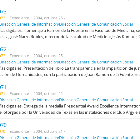
073
073
Expediente
2004, octubre 25
Dirección General de Información/Dirección General de Comunicación Social
ías digitales. Homenaje a Ramón de la Fuente en la Facultad de Medicina, s
iesca, José Narro Robles, director de la Facultad de Medicina; Jesús Kumate, O
072
072
Expediente
2004, octubre 25
Dirección General de Información/Dirección General de Comunicación Social
ías digitales. Presentación del libro La transparencia en la impartición de jus
ción de Humanidades, con la participación de Juan Ramón de la Fuente, recto
071
071
Expediente
2004, octubre 22
Dirección General de Información/Dirección General de Comunicación Social
ías digitales. Entrega de la medalla Presidential Award Excellence Internati
e, otorgada por la Universidad de Texas en las instalaciones del Club Argyle 
070
070
Expediente
2004, octubre 21
Dirección General de Información/Dirección General de Comunicación Social