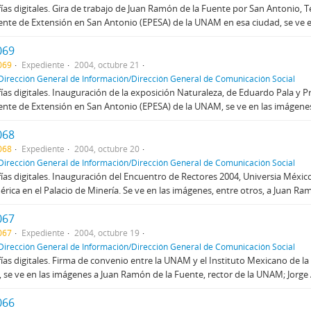
ías digitales. Gira de trabajo de Juan Ramón de la Fuente por San Antonio, Te
te de Extensión en San Antonio (EPESA) de la UNAM en esa ciudad, se ve en
069
069
Expediente
2004, octubre 21
Dirección General de Información/Dirección General de Comunicación Social
ías digitales. Inauguración de la exposición Naturaleza, de Eduardo Pala y P
te de Extensión en San Antonio (EPESA) de la UNAM, se ve en las imágenes 
068
068
Expediente
2004, octubre 20
Dirección General de Información/Dirección General de Comunicación Social
ías digitales. Inauguración del Encuentro de Rectores 2004, Universia Méxic
rica en el Palacio de Minería. Se ve en las imágenes, entre otros, a Juan Ramó
067
067
Expediente
2004, octubre 19
Dirección General de Información/Dirección General de Comunicación Social
ías digitales. Firma de convenio entre la UNAM y el Instituto Mexicano de la 
, se ve en las imágenes a Juan Ramón de la Fuente, rector de la UNAM; Jorge 
066