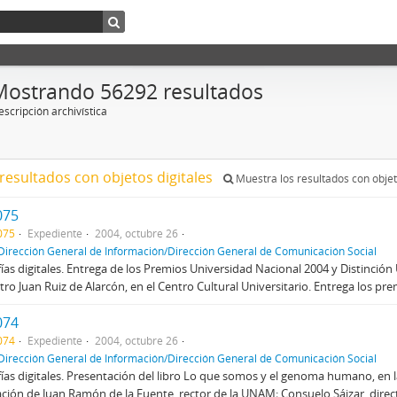
Mostrando 56292 resultados
scripción archivística
resultados con objetos digitales
Muestra los resultados con objet
075
075
Expediente
2004, octubre 26
Dirección General de Información/Dirección General de Comunicación Social
ías digitales. Entrega de los Premios Universidad Nacional 2004 y Distinció
atro Juan Ruiz de Alarcón, en el Centro Cultural Universitario. Entrega los pr
074
074
Expediente
2004, octubre 26
Dirección General de Información/Dirección General de Comunicación Social
ías digitales. Presentación del libro Lo que somos y el genoma humano, en l
ación de Juan Ramón de la Fuente, rector de la UNAM; Consuelo Sáizar, direct