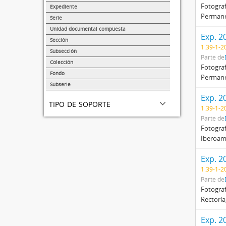
38139
Fotograf
Expediente
Permanen
14359
Serie
1374
Unidad documental compuesta
Exp. 2
875
Sección
1.39-1-2
217
Subsección
Parte de
173
Colección
Fotograf
68
Fondo
Permanen
47
Subserie
41
Exp. 2
tipo de soporte
1.39-1-2
Parte de
Fotograf
Iberoamé
Exp. 2
1.39-1-2
Parte de
Fotograf
Rectoría
Exp. 2