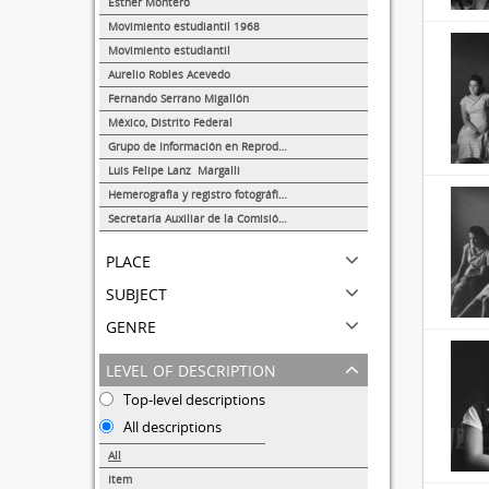
Esther Montero
488
Movimiento estudiantil 1968
13
Movimiento estudiantil
8
Aurelio Robles Acevedo
4
Fernando Serrano Migallón
3
México, Distrito Federal
1
Grupo de Información en Reproducción Elegida (GIRE)
1
Luis Felipe Lanz Margalli
1
Hemerografía y registro fotográfico sobre el conflicto universitario de 1999-2000
1
Secretaría Auxiliar de la Comisión Organizadora de la Exposición 1929-1979. Autonomía Universitaria UNAM.
1
place
subject
genre
level of description
Top-level descriptions
All descriptions
All
Item