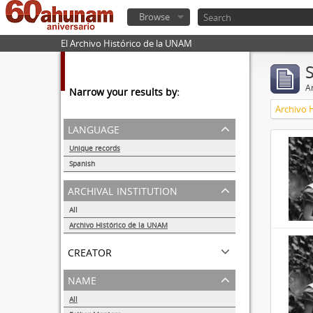
Browse
El Archivo Histórico de la UNAM
Ar
Narrow your results by:
Archivo 
language
Unique records
32857
Spanish
32855
archival institution
All
Archivo Histórico de la UNAM
32857
creator
name
All