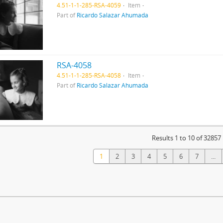
4.51-1-1-285-RSA-4059
Item
Part of
Ricardo Salazar Ahumada
RSA-4058
4.51-1-1-285-RSA-4058
Item
Part of
Ricardo Salazar Ahumada
Results 1 to 10 of 32857
1
2
3
4
5
6
7
...