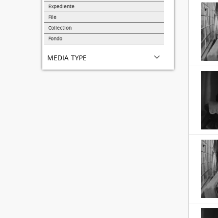
31691
Expediente
95
File
72
Collection
51
Fondo
44
media type