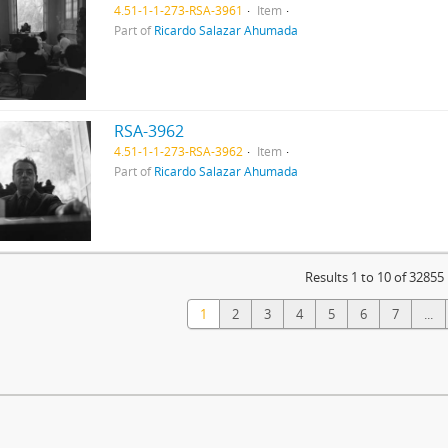
4.51-1-1-273-RSA-3961
Item
Part of
Ricardo Salazar Ahumada
RSA-3962
4.51-1-1-273-RSA-3962
Item
Part of
Ricardo Salazar Ahumada
Results 1 to 10 of 32855
1
2
3
4
5
6
7
...