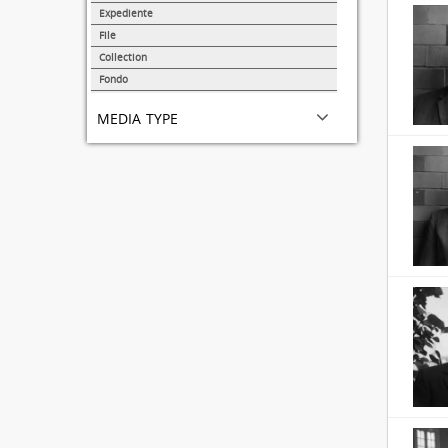
31690
Expediente
95
File
72
Collection
51
Fondo
44
media type