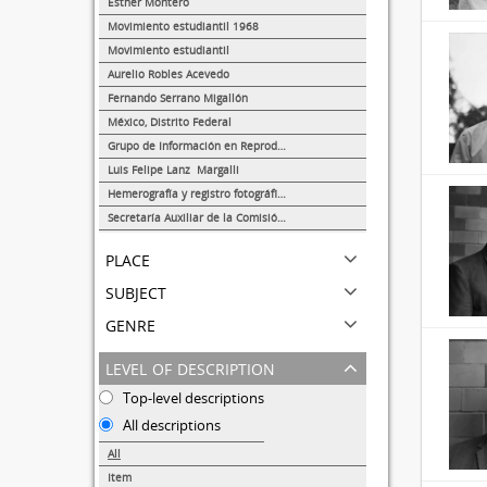
Esther Montero
488
Movimiento estudiantil 1968
13
Movimiento estudiantil
8
Aurelio Robles Acevedo
4
Fernando Serrano Migallón
3
México, Distrito Federal
1
Grupo de Información en Reproducción Elegida (GIRE)
1
Luis Felipe Lanz Margalli
1
Hemerografía y registro fotográfico sobre el conflicto universitario de 1999-2000
1
Secretaría Auxiliar de la Comisión Organizadora de la Exposición 1929-1979. Autonomía Universitaria UNAM.
1
place
subject
genre
level of description
Top-level descriptions
All descriptions
All
Item