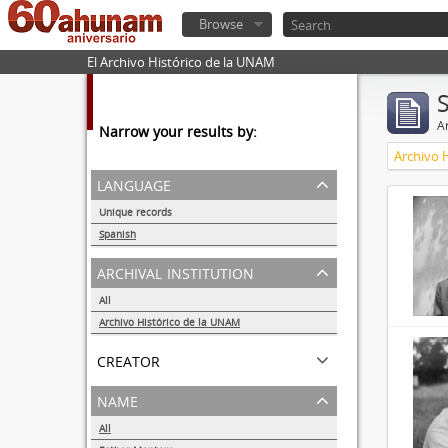
Browse
El Archivo Histórico de la UNAM
Ar
Narrow your results by:
Archivo 
language
Unique records
32857
Spanish
32855
archival institution
All
Archivo Histórico de la UNAM
32855
creator
name
All