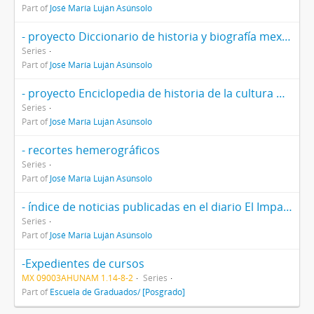
Part of
José María Luján Asúnsolo
- proyecto Diccionario de historia y biografía mexicanas
Series
Part of
José María Luján Asúnsolo
- proyecto Enciclopedia de historia de la cultura mexicana
Series
Part of
José María Luján Asúnsolo
- recortes hemerográficos
Series
Part of
José María Luján Asúnsolo
- índice de noticias publicadas en el diario El Imparcial
Series
Part of
José María Luján Asúnsolo
-Expedientes de cursos
MX 09003AHUNAM 1.14-8-2
Series
Part of
Escuela de Graduados/ [Posgrado]