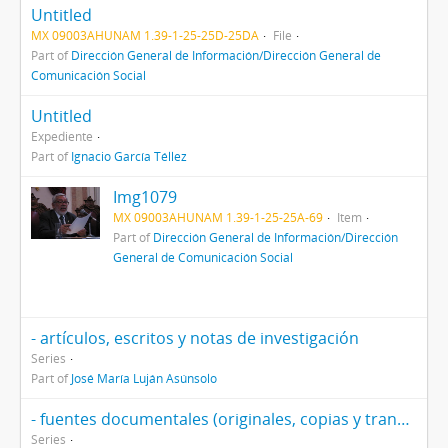
Untitled
MX 09003AHUNAM 1.39-1-25-25D-25DA
File
Part of
Dirección General de Información/Dirección General de
Comunicación Social
Untitled
Expediente
Part of
Ignacio García Téllez
Img1079
MX 09003AHUNAM 1.39-1-25-25A-69
Item
Part of
Dirección General de Información/Dirección
General de Comunicación Social
- artículos, escritos y notas de investigación
Series
Part of
José María Luján Asúnsolo
- fuentes documentales (originales, copias y transcripciones
Series