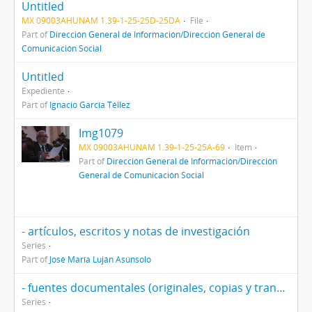
Untitled
MX 09003AHUNAM 1.39-1-25-25D-25DA
File
Part of
Dirección General de Información/Dirección General de
Comunicación Social
Untitled
Expediente
Part of
Ignacio García Téllez
Img1079
MX 09003AHUNAM 1.39-1-25-25A-69
Item
Part of
Dirección General de Información/Dirección
General de Comunicación Social
- artículos, escritos y notas de investigación
Series
Part of
José María Luján Asúnsolo
- fuentes documentales (originales, copias y transcripciones
Series