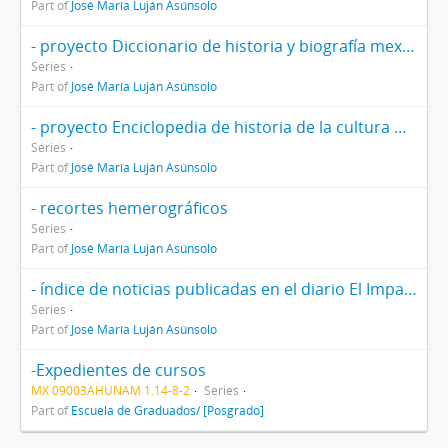
Part of
José María Luján Asúnsolo
- proyecto Diccionario de historia y biografía mexicanas
Series
Part of
José María Luján Asúnsolo
- proyecto Enciclopedia de historia de la cultura mexicana
Series
Part of
José María Luján Asúnsolo
- recortes hemerográficos
Series
Part of
José María Luján Asúnsolo
- índice de noticias publicadas en el diario El Imparcial
Series
Part of
José María Luján Asúnsolo
-Expedientes de cursos
MX 09003AHUNAM 1.14-8-2
Series
Part of
Escuela de Graduados/ [Posgrado]