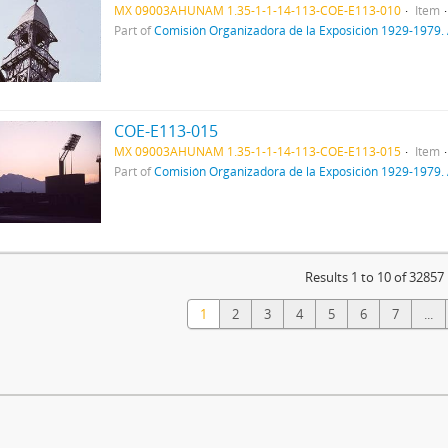
MX 09003AHUNAM 1.35-1-1-14-113-COE-E113-010
Item
Part of
Comisión Organizadora de la Exposición 1929-1979. 
COE-E113-015
MX 09003AHUNAM 1.35-1-1-14-113-COE-E113-015
Item
Part of
Comisión Organizadora de la Exposición 1929-1979. 
Results 1 to 10 of 32857
1
2
3
4
5
6
7
...