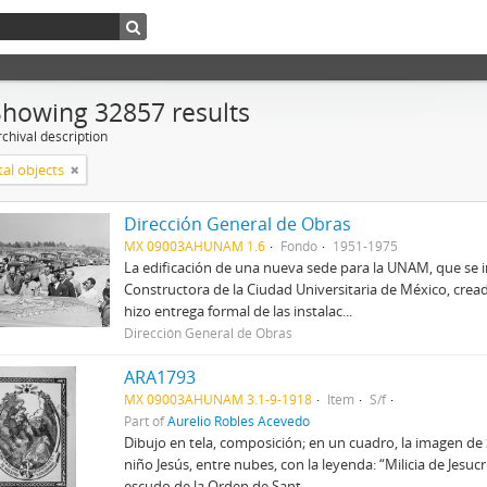
Showing 32857 results
chival description
tal objects
Dirección General de Obras
MX 09003AHUNAM 1.6
Fondo
1951-1975
La edificación de una nueva sede para la UNAM, que se 
Constructora de la Ciudad Universitaria de México, creada
hizo entrega formal de las instalac...
Dirección General de Obras
ARA1793
MX 09003AHUNAM 3.1-9-1918
Item
S/f
Part of
Aurelio Robles Acevedo
Dibujo en tela, composición; en un cuadro, la imagen d
niño Jesús, entre nubes, con la leyenda: “Milicia de Jesuc
escudo de la Orden de Sant...