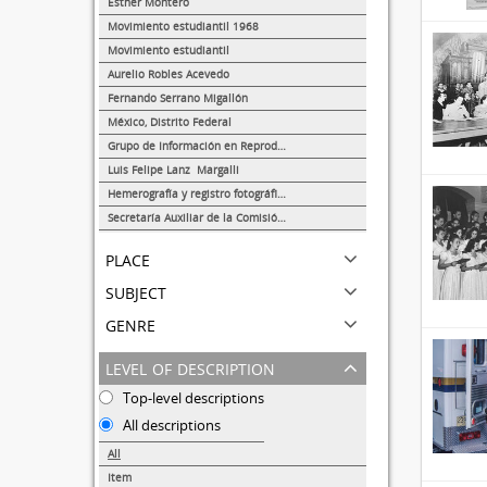
Esther Montero
488
Movimiento estudiantil 1968
13
Movimiento estudiantil
8
Aurelio Robles Acevedo
4
Fernando Serrano Migallón
3
México, Distrito Federal
1
Grupo de Información en Reproducción Elegida (GIRE)
1
Luis Felipe Lanz Margalli
1
Hemerografía y registro fotográfico sobre el conflicto universitario de 1999-2000
1
Secretaría Auxiliar de la Comisión Organizadora de la Exposición 1929-1979. Autonomía Universitaria UNAM.
1
place
subject
genre
level of description
Top-level descriptions
All descriptions
All
Item