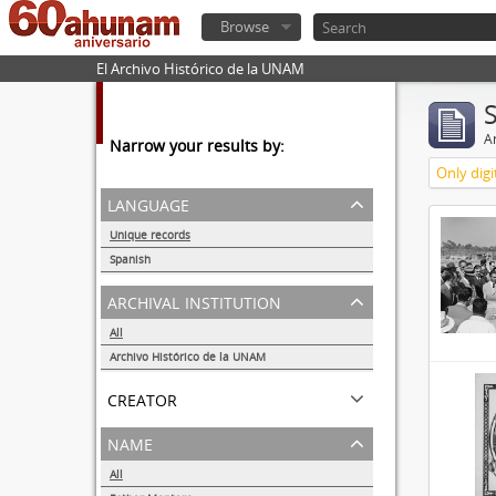
Browse
El Archivo Histórico de la UNAM
Ar
Narrow your results by:
Only digi
language
Unique records
32857
Spanish
32855
archival institution
All
Archivo Histórico de la UNAM
32857
creator
name
All