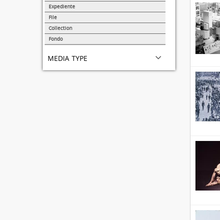
31691
Expediente
95
File
72
Collection
51
Fondo
44
media type