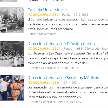
Consejo Universitario
MX 09003AHUNAM 1.3
Fondo
1910-1996
El Consejo Universitario es nuestra máxima autoridad 
de deliberar y proponer, como intermediario entre las esc
Artes, sobre asuntos académico...
Consejo Universitario
Dirección General de Difusión Cultural
MX 09003AHUNAM 1.31
Fondo
1938-1969 (predominan
Con base en la Ley Orgánica y el Estatuto General de 194
comisión del Consejo Universitario la reglamentación y vi
comprendían las relaciones culturales de l...
Dirección General de Difusión Cultural
Dirección General de Servicios Médicos
MX 09003AHUNAM 1.9
1971-1997
Los antecedentes más remotos de esta dependencia data
Universitario, el cual sería alojado en sus nuevas instal
Universitario. En 1969 se convierte en...
Dirección General de Servicios Médicos