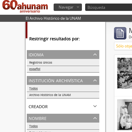
Navegar
El Archivo Histórico de la UNAM
De
Restringir resultados por:
Sólo obje
idioma
Registros únicos
6
español
6
institución archivística
Todos
Archivo Histórico de la UNAM
6
creador
nombre
Todos