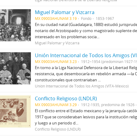
Miguel Palomar y Vizcarra
MX 09003AHUNAM 3.19
Fondo
1853-1967
En su ciudad natal (Guadalajara, 1880) estudió jurisprude
notario del Arzobispado y como magistrado suplente del S
interesado en los problemas socia...
Miguel Palomar y Vizcarra
Unión Internacional de Todos los Amigos (V
MX 09003AHUNAM 3.23
1912~1954 (predominan 1927-1
En torno a la Liga Nacional Defensora de la Libertad Rel
resistencia, que desembocaría en rebelión armada —la Cr
constitucionales que contrariaban ...
Unión Internacional de Todos los Amigos (VITA-México)
Conflicto Religioso (LNDLR)
MX 09003AHUNAM 3.29
1912-1935, predomina de 1926 
El conflicto entre el Estado mexicano y la jerarquía catól
1917 que se consideraban lesivos para la institución rel
y luego a un periodo d...
Conflicto Religioso (LNDLR)