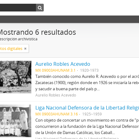
Mostrando 6 resultados
scripción archivística
tos digitales
Aurelio Robles Acevedo
MX 09003AHUNAM 3.1
1920-1973
También conocido como Aurelio R. Acevedo o por el acró
Zacatecas (1900), región donde en 1926 se iniciaría la re
y sacudir a buena parte del país p...
Aurelio Robles Acevedo
Liga Nacional Defensora de la Libertad Relig
MX 09003AHUNAM 3.16
1925~1959
Con objeto de concertar un movimiento en contra de “per
concurrieron a la fundación de la Liga Nacional Defenso
de la Unión de Damas Católicas, los Caball...
Liga Nacional Defensora de la Libertad Religiosa