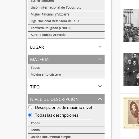
Esther Montero
1
Unión Internacional de Todos los Amigos (VITA-México)
1
Miguel Palomar y Vizcarra
1
Liga Nacional Defensora de la Libertad Religiosa
1
Conflicto Religioso (LNDLR)
1
Aurelio Robles Acevedo
1
lugar
materia
Todos
Movimiento cristero
6
tipo
nivel de descripción
Descripciones de máximo nivel
Todas las descripciones
Todos
Fondo
1
Unidad documental simple