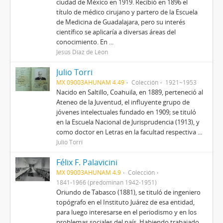
ciudad de México en 1919. Recibió en 1896 el
título de médico cirujano y partero de la Escuela
de Medicina de Guadalajara, pero su interés
científico se aplicaría a diversas áreas del
conocimiento. En ...
Jesús Díaz de Léon
Julio Torri
MX 09003AHUNAM 4.49
Colección
1921~1953
Nacido en Saltillo, Coahuila, en 1889, perteneció al
Ateneo de la Juventud, el influyente grupo de
jóvenes intelectuales fundado en 1909; se tituló
en la Escuela Nacional de Jurisprudencia (1913), y
como doctor en Letras en la facultad respectiva ...
Julio Torri
Félix F. Palavicini
MX 09003AHUNAM 4.9
Colección
1841-1966 (predominan 1942-1951)
Oriundo de Tabasco (1881), se tituló de ingeniero
topógrafo en el Instituto Juárez de esa entidad,
para luego interesarse en el periodismo y en los
problemas sociales del país. Habiendo trabajado